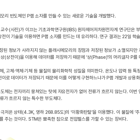
모리 반도체인 P램 소자를 만들 수 있는 새로운 기술을 개발했다.
 교수
(사진)
가 이끄는 기초과학연구원(IBS) 원자제어저차원전자계 연구단은 부
상전이 기술을 이용하면 P램 소자를 만드는 데 유리하다. 연구 결과는 22일 학
장된 정보가 사라지지 않는 플래시메모리의 장점과 저장된 정보가 소멸되지만 처리
 현상(상전이)을 이용해 데이터를 저장하기 때문에 ‘상(Phase)’의 머리글자 P를
부도체, 고체·액체·기체 등 물질의 물리화학적 성질을 의미한다. 온도나 압력 등 
전이로 데이터가 저장되기 때문에 이를 어떻게 구현하느냐가 P램 개발과 상용화
부도체는 전자끼리 뭉쳐있는 탓에 자유전자가 없어 전류가 흐르지 않는다. 이번
전류가 흐르지 않는 특수한 부도체다.
극저온 상태(4.3K, 영하 268.85도)의 ‘이황화탄탈’을 이용했다. 이 물질
 주는 것이다. STM은 뾰족한 침으로 전압펄스를 가할 수 있는 장비다.