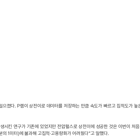
이를 일으켰다. P램이 상전이로 데이터를 저장하는 만큼 속도가 빠르고 집적도가 높
발생시킨 연구가 기존에 있었지만 전압펄스로 상전이에 성공한 것은 이번이 처
분의 1미터)에 불과해 고집적·고용량화가 어려웠다”고 말했다.