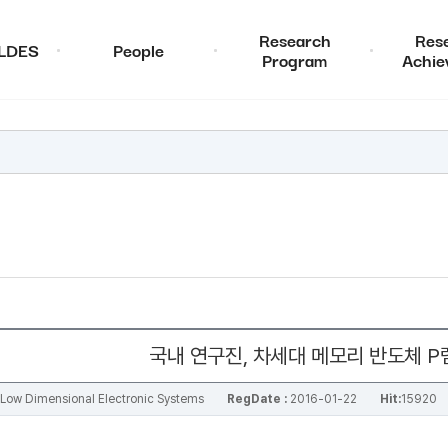
Research
Res
ALDES
People
Program
Achie
국내 연구진, 차세대 메모리 반도체 P
al Low Dimensional Electronic Systems
RegDate :
2016-01-22
Hit:
15920