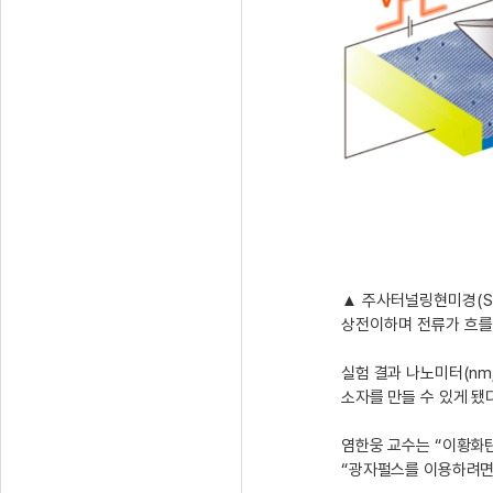
▲
주사터널링현미경(ST
상전이하며 전류가 흐를 수
실험 결과 나노미터(nm
소자를 만들 수 있게 됐
염한웅 교수는 “이황화
“광자펄스를 이용하려면 