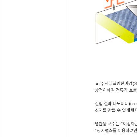
▲
주사터널링현미경(ST
상전이하며 전류가 흐를 수
실험 결과 나노미터(nm
소자를 만들 수 있게 됐
염한웅 교수는 “이황화
“광자펄스를 이용하려면 