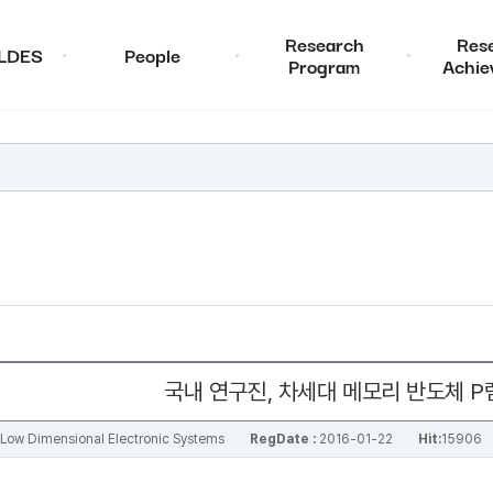
Research
Res
ALDES
People
Program
Achie
국내 연구진, 차세대 메모리 반도체 P
al Low Dimensional Electronic Systems
RegDate :
2016-01-22
Hit:
15906