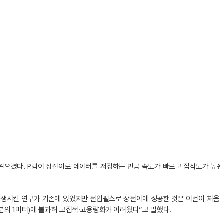
이를 일으켰다. P램이 상전이로 데이터를 저장하는 만큼 속도가 빠르고 집적도가 높
발생시킨 연구가 기존에 있었지만 전압펄스로 상전이에 성공한 것은 이번이 처
분의 1미터)에 불과해 고집적·고용량화가 어려웠다”고 말했다.