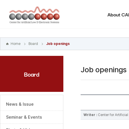
본문
바로가기
About C
주메뉴
바로가기
하위메뉴
바로가기
Home
Board
Job openings
Job openings
Board
News & Issue
Writer :
Center for Artifici
Seminar & Events