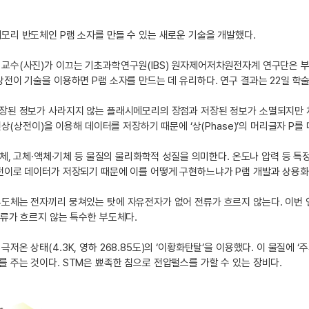
모리 반도체인 P램 소자를 만들 수 있는 새로운 기술을 개발했다.
 교수
(사진)
가 이끄는 기초과학연구원(IBS) 원자제어저차원전자계 연구단은 부
상전이 기술을 이용하면 P램 소자를 만드는 데 유리하다. 연구 결과는 22일 학
장된 정보가 사라지지 않는 플래시메모리의 장점과 저장된 정보가 소멸되지만 처리
 현상(상전이)을 이용해 데이터를 저장하기 때문에 ‘상(Phase)’의 머리글자 P를
부도체, 고체·액체·기체 등 물질의 물리화학적 성질을 의미한다. 온도나 압력 등 
전이로 데이터가 저장되기 때문에 이를 어떻게 구현하느냐가 P램 개발과 상용화
부도체는 전자끼리 뭉쳐있는 탓에 자유전자가 없어 전류가 흐르지 않는다. 이번
전류가 흐르지 않는 특수한 부도체다.
극저온 상태(4.3K, 영하 268.85도)의 ‘이황화탄탈’을 이용했다. 이 물질
 주는 것이다. STM은 뾰족한 침으로 전압펄스를 가할 수 있는 장비다.