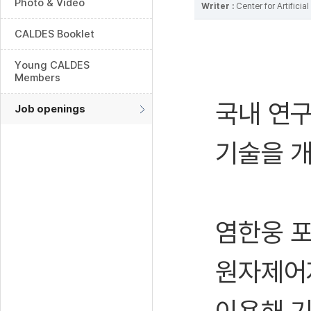
Photo & Video
Writer :
Center for Artifici
CALDES Booklet
Young CALDES
Members
국내 연구
Job openings
기술을 
염한웅 
원자제어