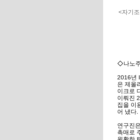
<자기조
◇나노주
2016년
은 제올
이크로 
이뤄진 
집을 이
어 냈다.
연구진은
촉매로 
원활한 