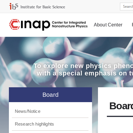
About Center
Board
To explore
new physics pheno
with a special emphasis on 
Board
Boar
News/Notice
Research highlights