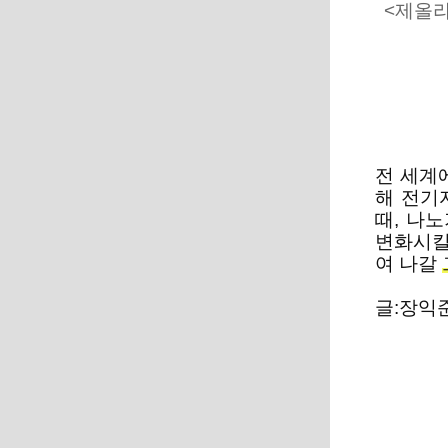
<제올라
전 세계
해 전기
때, 나
변화시킬 
여 나갈
글:장익