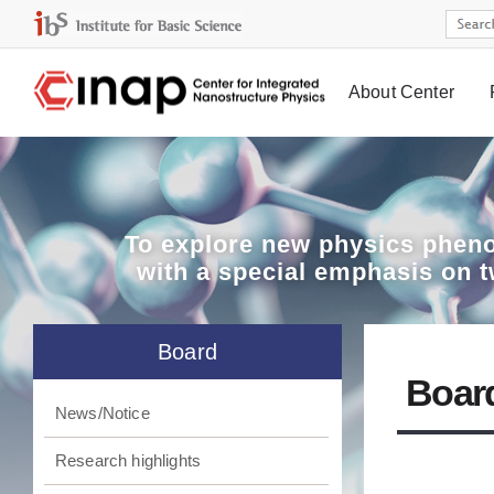
About Center
Board
To explore
new physics pheno
with a special emphasis on 
Board
Boar
News/Notice
Research highlights