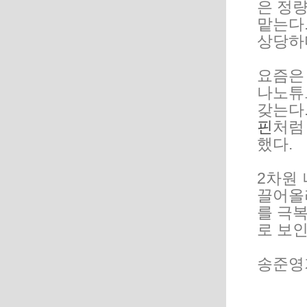
은 정
맡는다
상당하
요즘은
나노튜브
갖는다.
핀
처럼
했다.
2차원
끌어올
를 극복
로 보인
송준