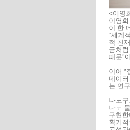
<이영
이영희 
이 한
“세계
적 천재
금처럼
때문”
이어 “
데이터로
는 연
나노구
나노 
구현한
획기적
고성과(H