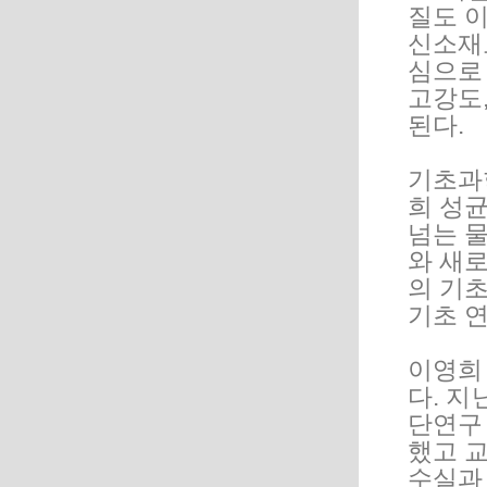
질도 
신소재
심으로 
고강도
된다.
기초과
희 성
넘는 물
와 새로
의 기
기초 
이영희
다. 지
단연구
했고 
수실과