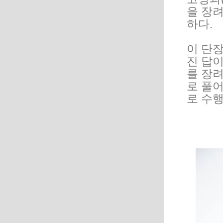
을 장
하다.
이 단
진 답
를 장려
로 풀어
로 수