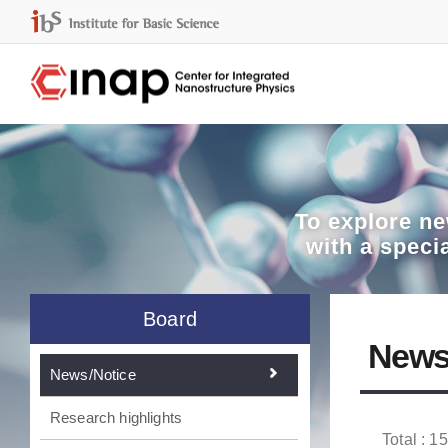
To explore
ne
with a speci
Board
News
News/Notice
Research highlights
Total : 1