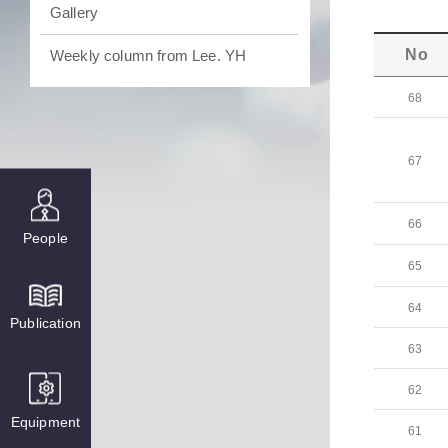
Gallery
No
Weekly column from Lee. YH
68
67
66
People
65
64
Publication
63
62
Equipment
61