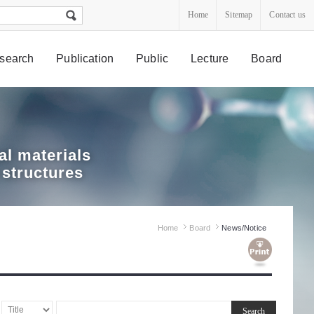
Home
Sitemap
Contact us
search
Publication
Public
Lecture
Board
l materials
 structures
Home
Board
News/Notice