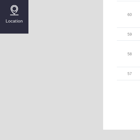
60
Location
59
58
57