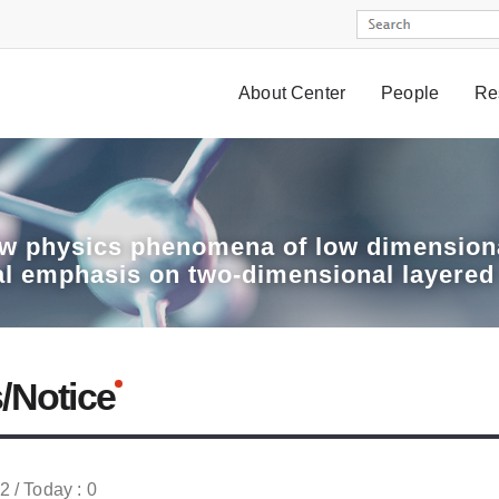
About Center
People
Re
w physics phenomena of low dimensiona
al emphasis on two-dimensional layered
/Notice
52 / Today : 0