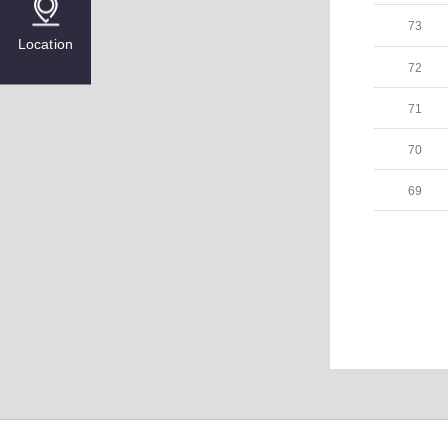
73
Location
72
71
70
69