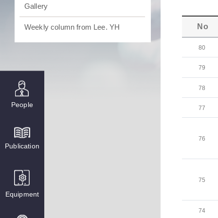
Gallery
No
Weekly column from Lee. YH
80
79
78
People
77
76
Publication
75
Equipment
74