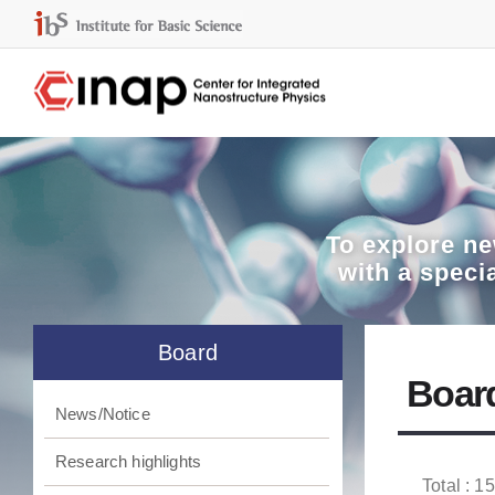
To explore
ne
with a speci
Board
Boar
News/Notice
Research highlights
Total : 1