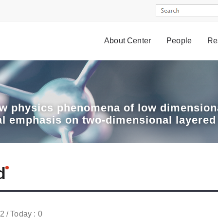
About Center
People
Re
w physics phenomena of low dimensiona
al emphasis on two-dimensional layered
d
52 / Today : 0