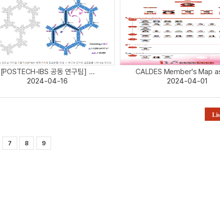
[POSTECH-IBS 공동 연구팀] ...
CALDES Member's Map as 
2024-04-16
2024-04-01
Lis
7
8
9