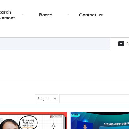
earch
Board
Contact us
vement
P