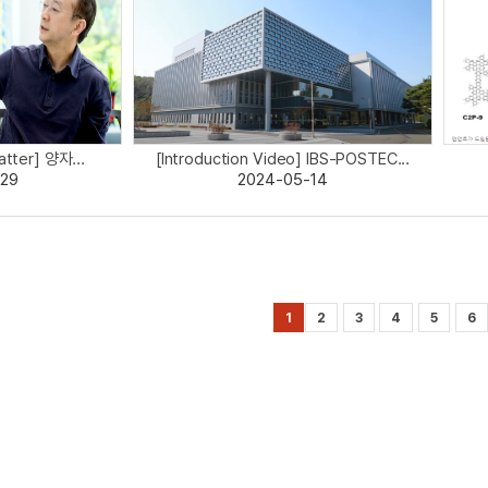
tter] 양자...
[Introduction Video] IBS-POSTEC...
29
2024-05-14
1
2
3
4
5
6