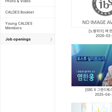
Photo & Video
CALDES Booklet
Young CALDES
Members
[노벨위크] 왜 한
2026-02-
Job openings
[SBS X 그랜드퀘스트
2025-04-