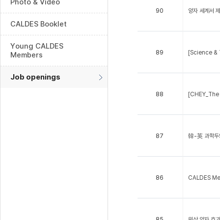
Photo & Video
90
양자 세계서 제
CALDES Booklet
Young CALDES
89
[Science &
Members
Job openings
88
[CHEY_The N
87
韓-英 과학두
86
CALDES Mem
85
위상 양자 효